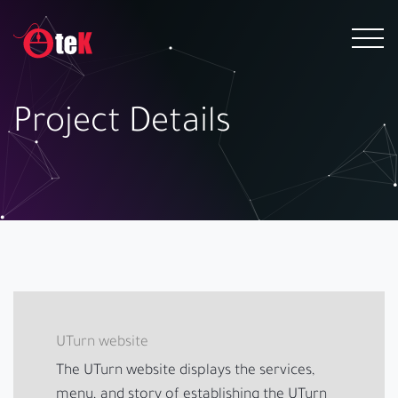
Project Details
UTurn website
The UTurn website displays the services,
menu, and story of establishing the UTurn