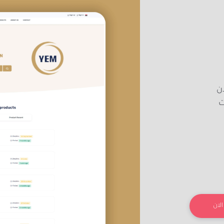
ن
ت
لان