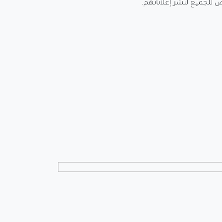
رص للجميع لنشر إعلاناتهم.