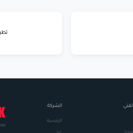
تطب
لفني
الشركة
الرئيسية
©2019 OteK - جميع الحقوق محفوظة.
عنا
عنا